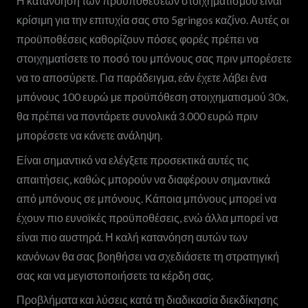
Η κατανόηση των προϋποθέσεων στοιχηματισμού είναι
κρίσιμη για την επιτυχία σας στο 5gringos καζίνο. Αυτές οι
προϋποθέσεις καθορίζουν πόσες φορές πρέπει να
στοιχηματίσετε το ποσό του μπόνους σας πριν μπορέσετε
να το αποσύρετε. Για παράδειγμα, εάν έχετε λάβει ένα
μπόνους 100 ευρώ με προϋπόθεση στοιχηματισμού 30x,
θα πρέπει να ποντάρετε συνολικά 3.000 ευρώ πριν
μπορέσετε να κάνετε ανάληψη.
Είναι σημαντικό να ελέγξετε προσεκτικά αυτές τις
απαιτήσεις, καθώς μπορούν να διαφέρουν σημαντικά
από μπόνους σε μπόνους. Κάποια μπόνους μπορεί να
έχουν πιο ευνοϊκές προϋποθέσεις, ενώ άλλα μπορεί να
είναι πιο αυστηρά. Η καλή κατανόηση αυτών των
κανόνων θα σας βοηθήσει να σχεδιάσετε τη στρατηγική
σας και να μεγιστοποιήσετε τα κέρδη σας.
Προβλήματα και λύσεις κατά τη διαδικασία διεκδίκησης