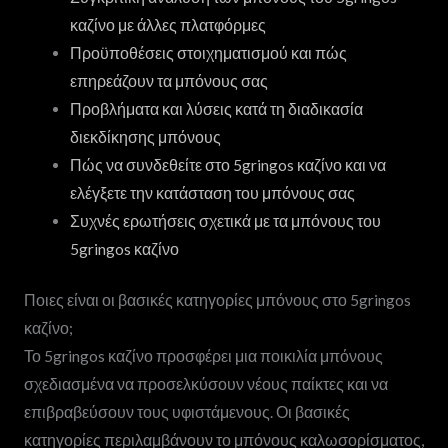
καζίνο με άλλες πλατφόρμες
Προϋποθέσεις στοιχηματισμού και πώς
επηρεάζουν τα μπόνους σας
Προβλήματα και λύσεις κατά τη διαδικασία
διεκδίκησης μπόνους
Πώς να συνδεθείτε στο 5gringos καζίνο και να
ελέγξετε την κατάσταση του μπόνους σας
Συχνές ερωτήσεις σχετικά με τα μπόνους του
5gringos καζίνο
Ποιες είναι οι βασικές κατηγορίες μπόνους στο 5gringos
καζίνο;
Το 5gringos καζίνο προσφέρει μια ποικιλία μπόνους
σχεδιασμένα να προσελκύσουν νέους παίκτες και να
επιβραβεύσουν τους υφιστάμενους. Οι βασικές
κατηγορίες περιλαμβάνουν το μπόνους καλωσορίσματος,