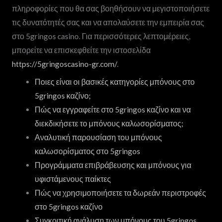
πληροφορίες που θα σας βοηθήσουν να μεγιστοποιήσετε
τις δυνατότητές σας και να απολαύσετε την εμπειρία σας
στο 5gringos casino. Για περισσότερες λεπτομέρειες,
μπορείτε να επισκεφθείτε την ιστοσελίδα
https://5gringoscasino-gr.com/
.
Ποιες είναι οι βασικές κατηγορίες μπόνους στο
5gringos καζίνο;
Πώς να εγγραφείτε στο 5gringos καζίνο και να
διεκδικήσετε το μπόνους καλωσορίσματος;
Αναλυτική παρουσίαση του μπόνους
καλωσορίσματος στο 5gringos
Προγράμματα επιβράβευσης και μπόνους για
υφιστάμενους παίκτες
Πώς να χρησιμοποιήσετε τα δωρεάν περιστροφές
στο 5gringos καζίνο
Συγκριτική ανάλυση των μπόνους του 5gringos