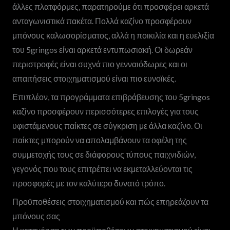
άλλες πλατφόρμες, παρατηρούμε ότι προσφέρει αρκετά
ανταγωνιστικά πακέτα. Πολλά καζίνο προσφέρουν
μπόνους καλωσορίσματος, αλλά η ποικιλία και η ευελιξία
του 5gringos είναι αρκετά εντυπωσιακή. Οι δωρεάν
περιστροφές είναι συχνά πιο γενναιόδωρες και οι
απαιτήσεις στοιχηματισμού είναι πιο ευνοϊκές.
Επιπλέον, τα προγράμματα επιβράβευσης του 5gringos
καζίνο προσφέρουν περισσότερες επιλογές για τους
υφιστάμενους παίκτες σε σύγκριση με άλλα καζίνο. Οι
παίκτες μπορούν να απολαμβάνουν τα οφέλη της
συμμετοχής τους σε διάφορους τύπους παιχνιδιών,
γεγονός που τους επιτρέπει να εκμεταλλεύονται τις
προσφορές με τον καλύτερο δυνατό τρόπο.
Προϋποθέσεις στοιχηματισμού και πώς επηρεάζουν τα
μπόνους σας