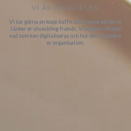
VI ÄR DATADELEN
Vi tar gärna en kopp kaffe och lyssnar på hur ni
tänker er utveckling framåt. Vi hjälper till med
vad som kan digitaliseras och hur det förändrar
er organisation.