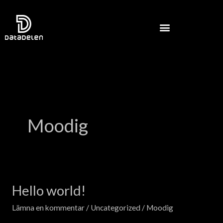
Hoppa
till
innehåll
Moodig
Hello world!
Hello
world!
Lämna en kommentar
/
Uncategorized
/
Moodig