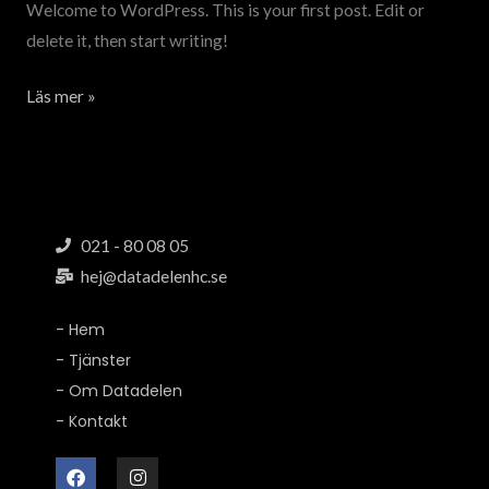
Welcome to WordPress. This is your first post. Edit or
delete it, then start writing!
Läs mer »
021 - 80 08 05
hej@datadelenhc.se
- Hem
- Tjänster
- Om Datadelen
- Kontakt
F
I
a
n
c
s